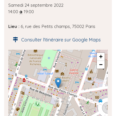
D
Samedi 24 septembre 2022
a
14:00
19:00
t
e
Lieu :
6, rue des Petits champs, 75002 Paris
d
e
Consulter l'itinéraire sur Google Maps
l
'
A
+
é
d
v
−
r
è
e
n
s
e
s
m
e
e
g
n
é
t
o
l