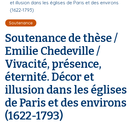
r
et illusion dans les églises de Paris et des environs
d
i
e
(1622-1793)
'
p
A
a
r
Soutenance
l
i
Soutenance de thèse /
a
n
e
Emilie Chedeville /
Vivacité, présence,
éternité. Décor et
illusion dans les églises
de Paris et des environs
(1622-1793)