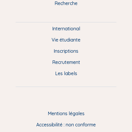
u
Recherche
m
P
i
e
International
d
Vie étudiante
d
Inscriptions
e
Recrutement
p
Les labels
a
g
e
F
Mentions légales
R
Accessibilité : non conforme