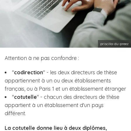
i
p
a
l
priscilla-du-preez
T
Attention à ne pas confondre :
e
x
"
codirection
" - les deux directeurs de thèse
t
appartiennent à un ou deux établissements
e
français, ou à Paris 1 et un établissement étranger
"
cotutelle
" - chacun des directeurs de thèse
appartient à un établissement d'un pays
différent.
La cotutelle donne lieu à deux diplômes,