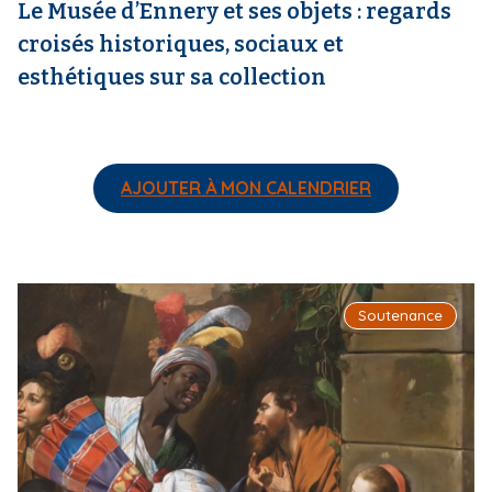
Le Musée d’Ennery et ses objets : regards
croisés historiques, sociaux et
esthétiques sur sa collection
AJOUTER À MON CALENDRIER
I
Soutenance
m
a
g
e
d
e
c