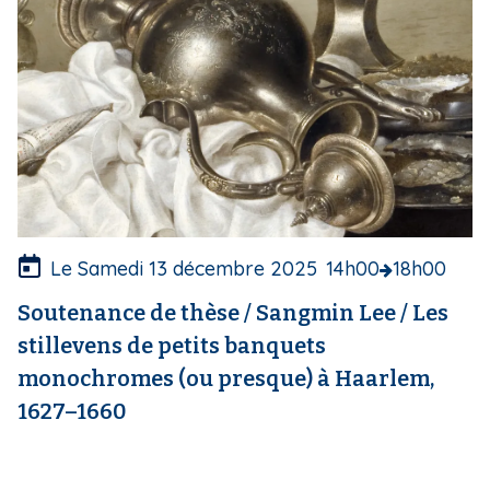
e
c
o
u
v
e
r
t
u
r
e
Le Samedi 13 décembre 2025
14h00
18h00
Soutenance de thèse / Sangmin Lee / Les
stillevens de petits banquets
monochromes (ou presque) à Haarlem,
1627–1660