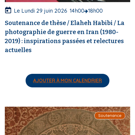
r
e
Le Lundi 29 juin 2026
14h00
18h00
Soutenance de thèse / Elaheh Habibi / La
photographie de guerre en Iran (1980-
2019) : inspirations passées et relectures
actuelles
AJOUTER À MON CALENDRIER
I
Soutenance
m
a
g