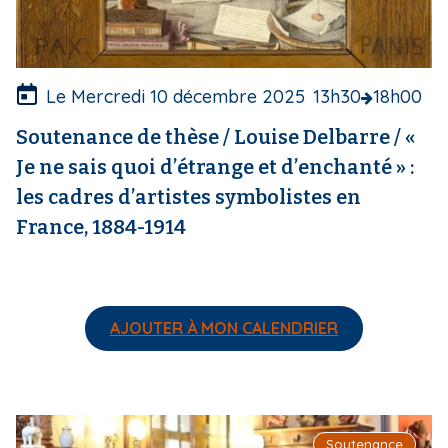
t
u
r
e
Le Mercredi 10 décembre 2025
13h30
18h00
Soutenance de thèse / Louise Delbarre / «
Je ne sais quoi d’étrange et d’enchanté » :
les cadres d’artistes symbolistes en
France, 1884-1914
AJOUTER À MON CALENDRIER
I
Soutenance