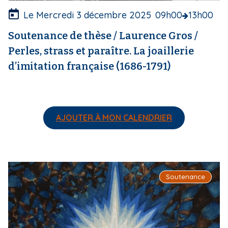
r
e
Le Mercredi 3 décembre 2025
09h00
13h00
Soutenance de thèse / Laurence Gros /
Perles, strass et paraître. La joaillerie
d’imitation française (1686-1791)
AJOUTER À MON CALENDRIER
I
Soutenance
m
a
g
e