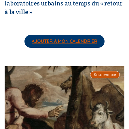
laboratoires urbains au temps du « retour
à la ville »
AJOUTER À MON CALENDRIER
I
Soutenance
m
a
g
e
d
e
c
o