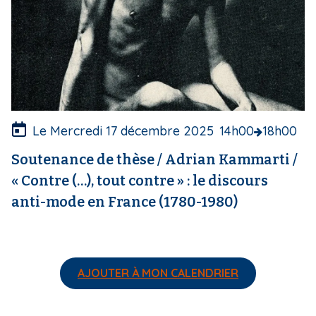
u
v
e
r
t
u
r
e
Le Mercredi 17 décembre 2025
14h00
18h00
Soutenance de thèse / Adrian Kammarti /
« Contre (…), tout contre » : le discours
anti-mode en France (1780-1980)
AJOUTER À MON CALENDRIER