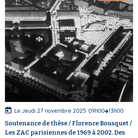
a
g
e
d
e
c
o
u
v
e
r
t
u
r
e
Le Jeudi 27 novembre 2025
09h00
13h00
Soutenance de thèse / Florence Bousquet /
Les ZAC parisiennes de 1969 à 2002. Des