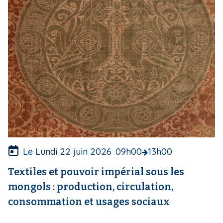
e
d
e
c
o
u
v
e
r
t
u
r
e
Le Lundi 22 juin 2026
09h00
13h00
Textiles et pouvoir impérial sous les
mongols : production, circulation,
consommation et usages sociaux