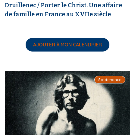
Druillenec / Porter le Christ. Une affaire
de famille en France au XVIIe siècle
AJOUTER À MON CALENDRIER
I
Soutenance
m
a
g
e
d
e
c
o