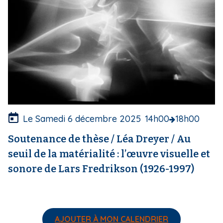
c
o
u
v
e
r
t
u
r
e
Le Samedi 6 décembre 2025
14h00
18h00
Soutenance de thèse / Léa Dreyer / Au
seuil de la matérialité : l’œuvre visuelle et
sonore de Lars Fredrikson (1926-1997)
AJOUTER À MON CALENDRIER