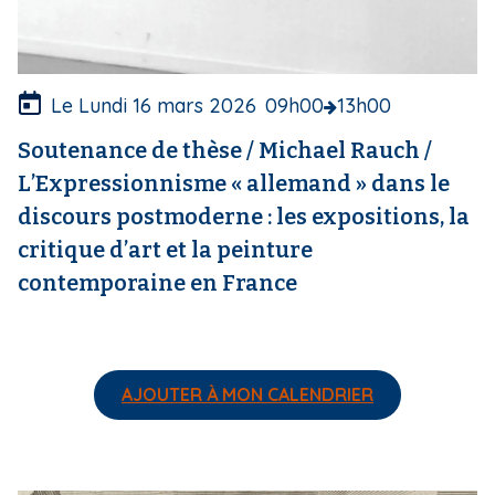
t
u
r
e
Le Lundi 16 mars 2026
09h00
13h00
Soutenance de thèse / Michael Rauch /
L’Expressionnisme « allemand » dans le
discours postmoderne : les expositions, la
critique d’art et la peinture
contemporaine en France
AJOUTER À MON CALENDRIER