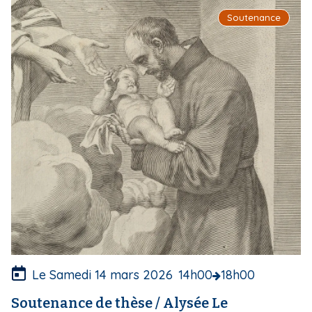
I
Soutenance
m
a
g
e
d
e
c
o
u
v
e
r
t
u
r
e
Le Samedi 14 mars 2026
14h00
18h00
Soutenance de thèse / Alysée Le