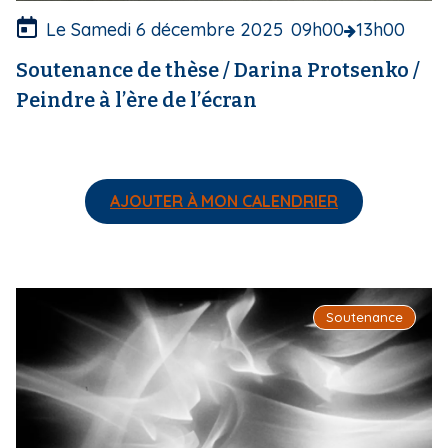
r
e
Le Samedi 6 décembre 2025
09h00
13h00
Soutenance de thèse / Darina Protsenko /
Peindre à l’ère de l’écran
AJOUTER À MON CALENDRIER
I
Soutenance
m
a
g
e
d
e