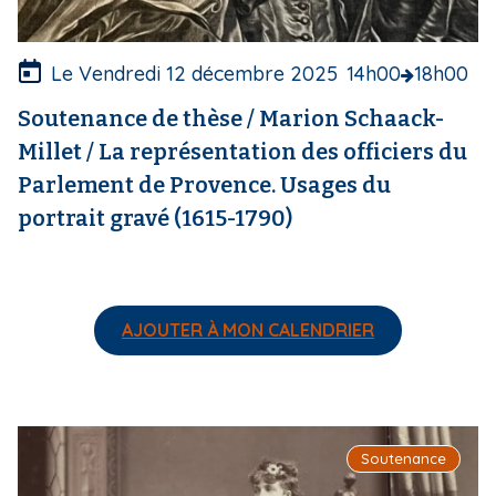
u
r
e
Le Vendredi 12 décembre 2025
14h00
18h00
Soutenance de thèse / Marion Schaack-
Millet / La représentation des officiers du
Parlement de Provence. Usages du
portrait gravé (1615-1790)
AJOUTER À MON CALENDRIER
I
Soutenance
m
a