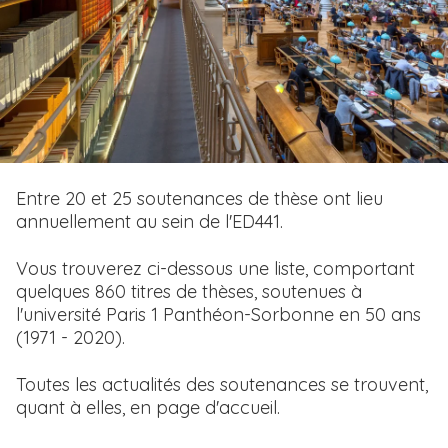
i
p
a
l
T
Entre 20 et 25 soutenances de thèse ont lieu
e
annuellement au sein de l'ED441.
x
t
Vous trouverez ci-dessous une liste, comportant
e
quelques 860 titres de thèses, soutenues à
l'université Paris 1 Panthéon-Sorbonne en 50 ans
(1971 - 2020).
Toutes les actualités des soutenances se trouvent,
quant à elles, en page d'accueil.