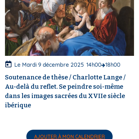
o
u
v
e
r
t
u
r
e
Le Mardi 9 décembre 2025
14h00
18h00
Soutenance de thèse / Charlotte Lange /
Au-delà du reflet. Se peindre soi-même
dans les images sacrées du XVIIe siècle
ibérique
AJOUTER À MON CALENDRIER