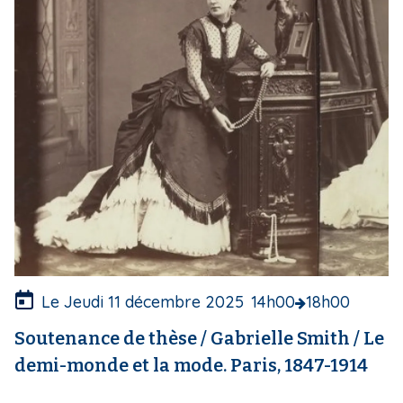
g
e
d
e
c
o
u
v
e
r
t
u
r
e
Le Jeudi 11 décembre 2025
14h00
18h00
Soutenance de thèse / Gabrielle Smith / Le
demi-monde et la mode. Paris, 1847-1914