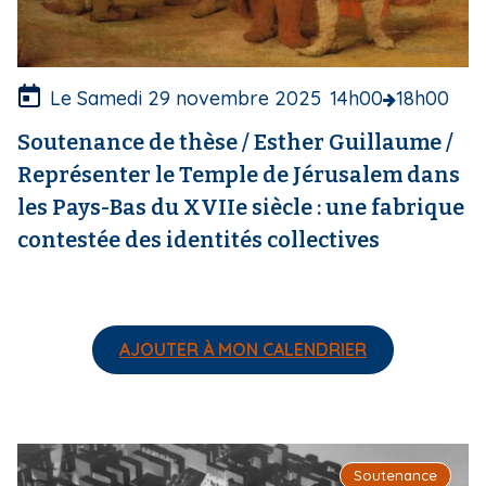
t
u
r
e
Le Samedi 29 novembre 2025
14h00
18h00
Soutenance de thèse / Esther Guillaume /
Représenter le Temple de Jérusalem dans
les Pays-Bas du XVIIe siècle : une fabrique
contestée des identités collectives
AJOUTER À MON CALENDRIER
I
Soutenance
m