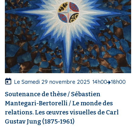
d
e
c
o
u
v
e
r
t
u
r
e
Le Samedi 29 novembre 2025
14h00
18h00
Soutenance de thèse / Sébastien
Mantegari-Bertorelli / Le monde des
relations. Les œuvres visuelles de Carl
Gustav Jung (1875-1961)