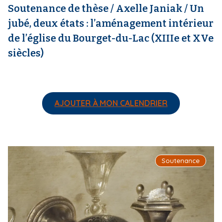
Soutenance de thèse / Axelle Janiak / Un
jubé, deux états : l’aménagement intérieur
de l’église du Bourget-du-Lac (XIIIe et XVe
siècles)
AJOUTER À MON CALENDRIER
I
Soutenance
m
a
g
e
d