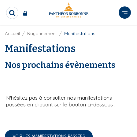
A
l
R
l
e
e
c
r
F
Accueil
Rayonnement
Manifestations
h
i
e
a
l
Manifestations
r
u
d
c
c
'
h
o
A
Nos prochains évènements
e
r
n
r
i
t
a
e
n
e
n
N'hésitez pas à consulter nos manifestations
u
passées en cliquant sur le bouton ci-dessous :
p
r
i
n
c
VOIR LES MANIFESTATIONS PASSÉES