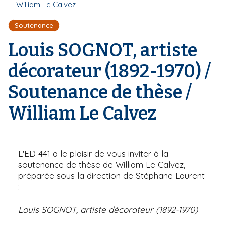
r
William Le Calvez
d
i
e
'
p
Soutenance
A
a
r
Louis SOGNOT, artiste
l
i
a
décorateur (1892-1970) /
n
e
Soutenance de thèse /
William Le Calvez
L'ED 441 a le plaisir de vous inviter à la
soutenance de thèse de William Le Calvez,
préparée sous la direction de Stéphane Laurent
:
Louis SOGNOT, artiste décorateur (1892-1970)