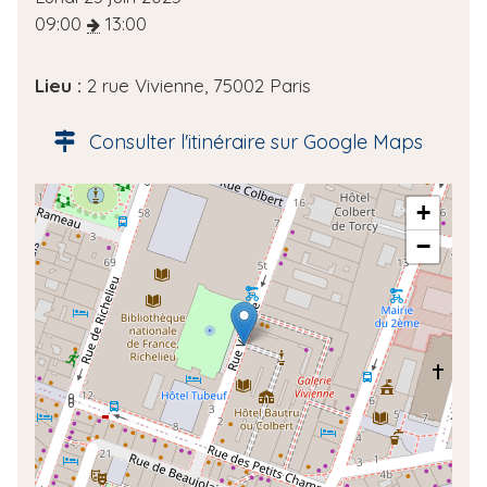
a
09:00
13:00
t
e
Lieu :
2 rue Vivienne, 75002 Paris
d
e
Consulter l'itinéraire sur Google Maps
l
'
A
+
é
d
v
−
r
è
e
n
s
e
s
m
e
e
g
n
é
t
o
l
o