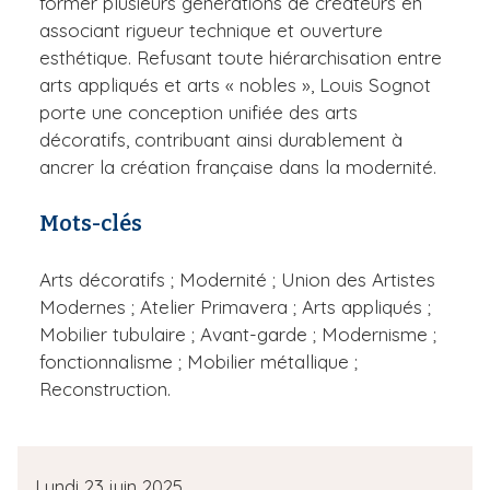
former plusieurs générations de créateurs en
associant rigueur technique et ouverture
esthétique. Refusant toute hiérarchisation entre
arts appliqués et arts « nobles », Louis Sognot
porte une conception unifiée des arts
décoratifs, contribuant ainsi durablement à
ancrer la création française dans la modernité.
Mots-clés
Arts décoratifs ; Modernité ; Union des Artistes
Modernes ; Atelier Primavera ; Arts appliqués ;
Mobilier tubulaire ; Avant-garde ; Modernisme ;
fonctionnalisme ; Mobilier métallique ;
Reconstruction.
D
Lundi 23 juin 2025