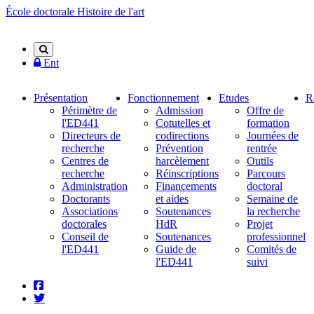
Panneau de gestion des cookies
Aller
École doctorale Histoire de l'art
au
contenu
principal
Rechercher
Ent
Micro
Présentation
Fonctionnement
Etudes
R
menu
Périmètre de
Admission
Offre de
block
l'ED441
Cotutelles et
formation
Directeurs de
codirections
Journées de
recherche
Prévention
rentrée
Centres de
harcèlement
Outils
recherche
Réinscriptions
Parcours
Administration
Financements
doctoral
Doctorants
et aides
Semaine de
Associations
Soutenances
la recherche
doctorales
HdR
Projet
Conseil de
Soutenances
professionnel
l'ED441
Guide de
Comités de
l'ED441
suivi