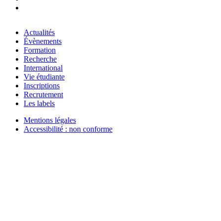
Instagram
Actualités
Évènements
Menu
Formation
Pied
Recherche
International
de
Vie étudiante
page
Inscriptions
Recrutement
FR
Les labels
Mentions légales
Accessibilité : non conforme