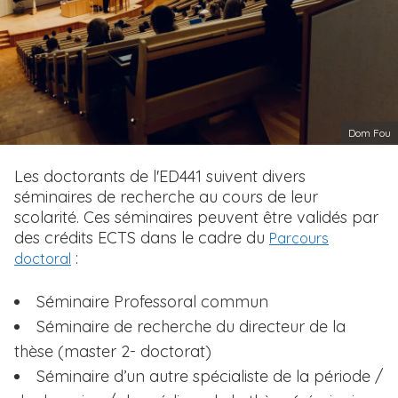
i
p
a
l
Dom Fou
T
Les doctorants de l'ED441 suivent divers
e
séminaires de recherche au cours de leur
x
scolarité. Ces séminaires peuvent être validés par
t
des crédits ECTS dans le cadre du
Parcours
e
:
doctoral
Séminaire Professoral commun
Séminaire de recherche du directeur de la
thèse (master 2- doctorat)
Séminaire d’un autre spécialiste de la période /