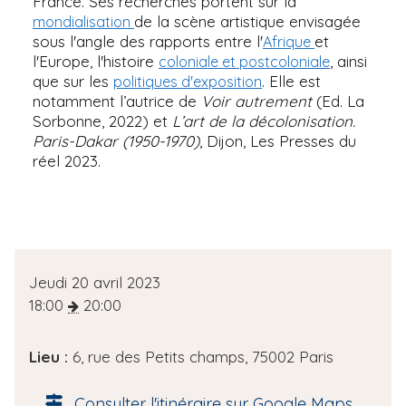
France. Ses recherches portent sur la
de la scène artistique envisagée
mondialisation
sous l'angle des rapports entre l'
et
Afrique
l'Europe, l'histoire
, ainsi
coloniale et postcoloniale
que sur les
. Elle est
politiques d'exposition
notamment l’autrice de
Voir autrement
(Ed. La
Sorbonne, 2022) et
L’art de la décolonisation.
Paris-Dakar (1950-1970)
, Dijon, Les Presses du
réel 2023.
D
Jeudi 20 avril 2023
a
18:00
20:00
t
e
Lieu :
6, rue des Petits champs, 75002 Paris
d
e
Consulter l'itinéraire sur Google Maps