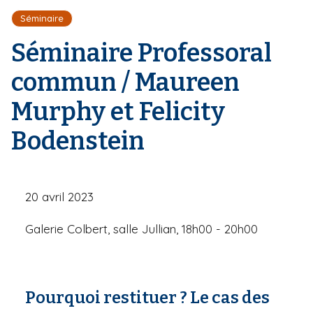
r
d
i
Séminaire
e
'
p
A
Séminaire Professoral
a
r
l
i
commun / Maureen
a
n
Murphy et Felicity
e
Bodenstein
20 avril 2023
Galerie Colbert, salle Jullian, 18h00 - 20h00
Pourquoi restituer ? Le cas des